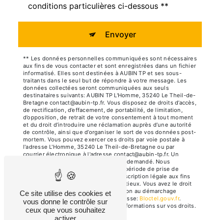
conditions particulières ci-dessous **
Envoyer
** Les données personnelles communiquées sont nécessaires
aux fins de vous contacter et sont enregistrées dans un fichier
informatisé. Elles sont destinées à AUBIN TP et ses sous-
traitants dans le seul but de répondre à votre message. Les
données collectées seront communiquées aux seuls
destinataires suivants: AUBIN TP L'Homme, 35240 Le Theil-de-
Bretagne contact@aubin-tp.fr. Vous disposez de droits d’accès,
de rectification, d’effacement, de portabilité, de limitation,
d’opposition, de retrait de votre consentement à tout moment
et du droit d’introduire une réclamation auprès d’une autorité
de contrôle, ainsi que d’organiser le sort de vos données post-
mortem. Vous pouvez exercer ces droits par voie postale à
l'adresse L'Homme, 35240 Le Theil-de-Bretagne ou par
courrier électronique à l'adresse contact@aubin-tp.fr. Un
justificatif d'identité pourra vous être demandé. Nous
conservons vos données pendant la période de prise de
contact puis pendant la durée de prescription légale aux fins
probatoires et de gestion des contentieux. Vous avez le droit
de vous inscrire sur la liste d'opposition au démarchage
Ce site utilise des cookies et
téléphonique, disponible à cette adresse:
Bloctel.gouv.fr
.
vous donne le contrôle sur
Consultez le site cnil.fr pour plus d’informations sur vos droits.
ceux que vous souhaitez
activer