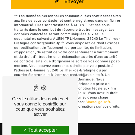
Envoyer
** Les données personnelles communiquées sont nécessaires
aux fins de vous contacter et sont enregistrées dans un fichier
informatisé. Elles sont destinées à AUBIN TP et ses sous-
traitants dans le seul but de répondre à votre message. Les
données collectées seront communiquées aux seuls
destinataires suivants: AUBIN TP L'Homme, 35240 Le Theil-de-
Bretagne contact@aubin-tp.fr. Vous disposez de droits d’accès,
de rectification, d’effacement, de portabilité, de limitation,
d’opposition, de retrait de votre consentement à tout moment
et du droit d’introduire une réclamation auprès d’une autorité
de contrôle, ainsi que d’organiser le sort de vos données post-
mortem. Vous pouvez exercer ces droits par voie postale à
l'adresse L'Homme, 35240 Le Theil-de-Bretagne ou par
courrier électronique à l'adresse contact@aubin-tp.fr. Un
justificatif d'identité pourra vous être demandé. Nous
conservons vos données pendant la période de prise de
contact puis pendant la durée de prescription légale aux fins
probatoires et de gestion des contentieux. Vous avez le droit
de vous inscrire sur la liste d'opposition au démarchage
Ce site utilise des cookies et
téléphonique, disponible à cette adresse:
Bloctel.gouv.fr
.
vous donne le contrôle sur
Consultez le site cnil.fr pour plus d’informations sur vos droits.
ceux que vous souhaitez
activer
Tout accepter