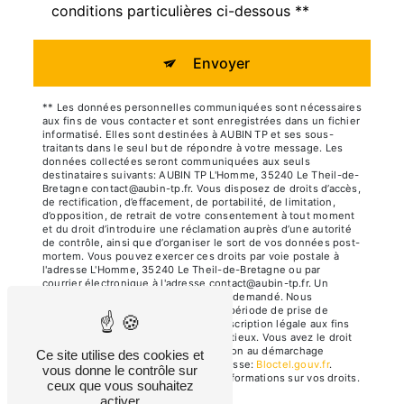
conditions particulières ci-dessous **
Envoyer
** Les données personnelles communiquées sont nécessaires
aux fins de vous contacter et sont enregistrées dans un fichier
informatisé. Elles sont destinées à AUBIN TP et ses sous-
traitants dans le seul but de répondre à votre message. Les
données collectées seront communiquées aux seuls
destinataires suivants: AUBIN TP L'Homme, 35240 Le Theil-de-
Bretagne contact@aubin-tp.fr. Vous disposez de droits d’accès,
de rectification, d’effacement, de portabilité, de limitation,
d’opposition, de retrait de votre consentement à tout moment
et du droit d’introduire une réclamation auprès d’une autorité
de contrôle, ainsi que d’organiser le sort de vos données post-
mortem. Vous pouvez exercer ces droits par voie postale à
l'adresse L'Homme, 35240 Le Theil-de-Bretagne ou par
courrier électronique à l'adresse contact@aubin-tp.fr. Un
justificatif d'identité pourra vous être demandé. Nous
conservons vos données pendant la période de prise de
contact puis pendant la durée de prescription légale aux fins
probatoires et de gestion des contentieux. Vous avez le droit
de vous inscrire sur la liste d'opposition au démarchage
Ce site utilise des cookies et
téléphonique, disponible à cette adresse:
Bloctel.gouv.fr
.
vous donne le contrôle sur
Consultez le site cnil.fr pour plus d’informations sur vos droits.
ceux que vous souhaitez
activer