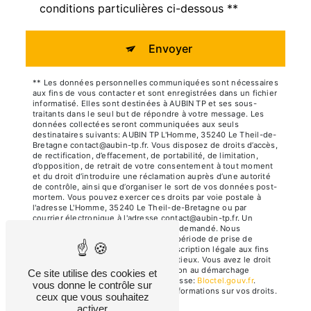
conditions particulières ci-dessous **
Envoyer
** Les données personnelles communiquées sont nécessaires
aux fins de vous contacter et sont enregistrées dans un fichier
informatisé. Elles sont destinées à AUBIN TP et ses sous-
traitants dans le seul but de répondre à votre message. Les
données collectées seront communiquées aux seuls
destinataires suivants: AUBIN TP L'Homme, 35240 Le Theil-de-
Bretagne contact@aubin-tp.fr. Vous disposez de droits d’accès,
de rectification, d’effacement, de portabilité, de limitation,
d’opposition, de retrait de votre consentement à tout moment
et du droit d’introduire une réclamation auprès d’une autorité
de contrôle, ainsi que d’organiser le sort de vos données post-
mortem. Vous pouvez exercer ces droits par voie postale à
l'adresse L'Homme, 35240 Le Theil-de-Bretagne ou par
courrier électronique à l'adresse contact@aubin-tp.fr. Un
justificatif d'identité pourra vous être demandé. Nous
conservons vos données pendant la période de prise de
contact puis pendant la durée de prescription légale aux fins
probatoires et de gestion des contentieux. Vous avez le droit
de vous inscrire sur la liste d'opposition au démarchage
Ce site utilise des cookies et
téléphonique, disponible à cette adresse:
Bloctel.gouv.fr
.
vous donne le contrôle sur
Consultez le site cnil.fr pour plus d’informations sur vos droits.
ceux que vous souhaitez
activer