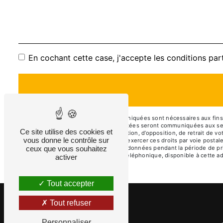
En cochant cette case, j'accepte les conditions par
** Les données personnelles communiquées sont nécessaires aux fins de
à votre message. Les données collectées seront communiquées aux seuls
Ce site utilise des cookies et
d’effacement, de portabilité, de limitation, d’opposition, de retrait de
vous donne le contrôle sur
données post-mortem. Vous pouvez exercer ces droits par voie postale à
être demandé. Nous conservons vos données pendant la période de prise 
ceux que vous souhaitez
la liste d'opposition au démarchage téléphonique, disponible à cette a
activer
Tout accepter
Tout refuser
Personnaliser