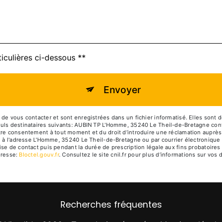
ticulières ci-dessous **
Envoyer
 vous contacter et sont enregistrées dans un fichier informatisé. Elles sont d
 destinataires suivants: AUBIN TP L'Homme, 35240 Le Theil-de-Bretagne contact
 votre consentement à tout moment et du droit d’introduire une réclamation auprès 
 l'adresse L'Homme, 35240 Le Theil-de-Bretagne ou par courrier électronique à l
de contact puis pendant la durée de prescription légale aux fins probatoires e
dresse:
Bloctel.gouv.fr
. Consultez le site cnil.fr pour plus d’informations sur vos d
Recherches fréquentes