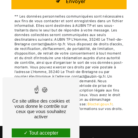
Envoyer
** Les données personnelles communiquées sont nécessaires
aux fins de vous contacter et sont enregistrées dans un fichier
informatisé. Elles sont destinées à AUBIN TP et ses sous-
traitants dans le seul but de répondre à votre message. Les
données collectées seront communiquées aux seuls
destinataires suivants: AUBIN TP L'Homme, 35240 Le Theil-de-
Bretagne contact@aubin-tp.fr. Vous disposez de droits d’accès,
de rectification, d’effacement, de portabilité, de limitation,
d’opposition, de retrait de votre consentement à tout moment
et du droit d’introduire une réclamation auprès d’une autorité
de contrôle, ainsi que d’organiser le sort de vos données post-
mortem. Vous pouvez exercer ces droits par voie postale à
l'adresse L'Homme, 35240 Le Theil-de-Bretagne ou par
courrier électronique à l'adresse contact@aubin-tp.fr. Un
justificatif d'identité pourra vous être demandé. Nous
conservons vos données pendant la période de prise de
contact puis pendant la durée de prescription légale aux fins
probatoires et de gestion des contentieux. Vous avez le droit
de vous inscrire sur la liste d'opposition au démarchage
Ce site utilise des cookies et
téléphonique, disponible à cette adresse:
Bloctel.gouv.fr
.
vous donne le contrôle sur
Consultez le site cnil.fr pour plus d’informations sur vos droits.
ceux que vous souhaitez
activer
Tout accepter